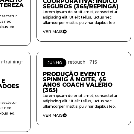
COORPORATIVA: INDICO
 TEREZA
SEGUROS (365/REPINGA)
Lorem ipsum dolor sit amet, consectetur
nsectetur
adipiscing elit. Ut elit tellus, luctus nec
tus nec
ullamcorper mattis, pulvinar dapibus leo
ibus leo
VER MAIS
JUNHO
PRODUÇÃO EVENTO
SPINNIG Á NOITE, 45
 E
ANOS COACH VALÉRIO
ADOES
(365)
Lorem ipsum dolor sit amet, consectetur
adipiscing elit. Ut elit tellus, luctus nec
nsectetur
ullamcorper mattis, pulvinar dapibus leo.
tus nec
ibus leo.
VER MAIS