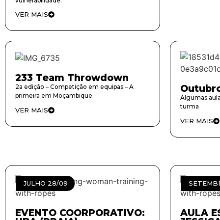
vulnerabilidade.
VER MAIS
233 Team Throwdown
2a edição – Competição em equipas – A
Outubr
primeira em Moçambique
Algumas aula
turma
VER MAIS
VER MAIS
JULHO 28/09
SETEMBR
EVENTO COORPORATIVO:
AULA E