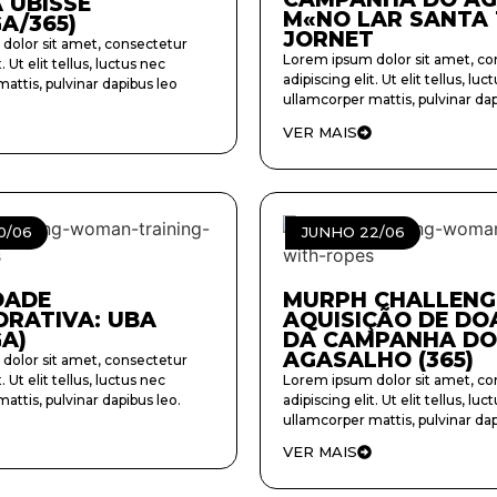
A UBISSE
M«NO LAR SANTA
A/365)
JORNET
dolor sit amet, consectetur
Lorem ipsum dolor sit amet, co
. Ut elit tellus, luctus nec
adipiscing elit. Ut elit tellus, luc
attis, pulvinar dapibus leo
ullamcorper mattis, pulvinar dap
VER MAIS
0/06
JUNHO 22/06
DADE
MURPH CHALLENG
RATIVA: UBA
AQUISIÇÃO DE DO
GA)
DA CAMPANHA DO
AGASALHO (365)
dolor sit amet, consectetur
. Ut elit tellus, luctus nec
Lorem ipsum dolor sit amet, co
attis, pulvinar dapibus leo.
adipiscing elit. Ut elit tellus, luc
ullamcorper mattis, pulvinar dap
VER MAIS